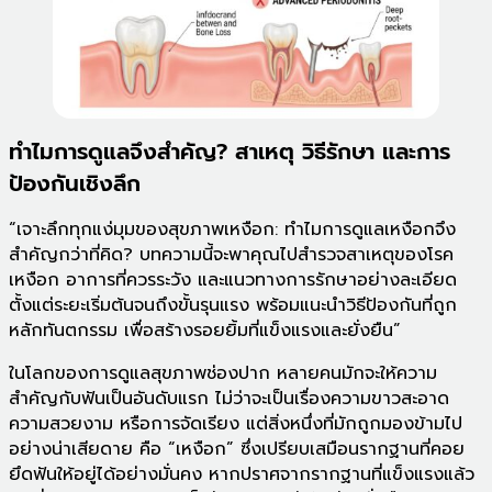
ทำไมการดูแลจึงสำคัญ? สาเหตุ วิธีรักษา และการ
ป้องกันเชิงลึก
“เจาะลึกทุกแง่มุมของสุขภาพเหงือก: ทำไมการดูแลเหงือกจึง
สำคัญกว่าที่คิด? บทความนี้จะพาคุณไปสำรวจสาเหตุของโรค
เหงือก อาการที่ควรระวัง และแนวทางการรักษาอย่างละเอียด
ตั้งแต่ระยะเริ่มต้นจนถึงขั้นรุนแรง พร้อมแนะนำวิธีป้องกันที่ถูก
หลักทันตกรรม เพื่อสร้างรอยยิ้มที่แข็งแรงและยั่งยืน”
ในโลกของการดูแลสุขภาพช่องปาก หลายคนมักจะให้ความ
สำคัญกับฟันเป็นอันดับแรก ไม่ว่าจะเป็นเรื่องความขาวสะอาด
ความสวยงาม หรือการจัดเรียง แต่สิ่งหนึ่งที่มักถูกมองข้ามไป
อย่างน่าเสียดาย คือ “เหงือก” ซึ่งเปรียบเสมือนรากฐานที่คอย
ยึดฟันให้อยู่ได้อย่างมั่นคง หากปราศจากรากฐานที่แข็งแรงแล้ว