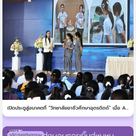
เปิดประตูสู่อนาคตที่ “วิทยาลัยอาชีวศึกษาอุตรดิตถ์” เมื่อ AT
U DENTAL พาอาชีพ “ผู้ช่วยทันตกรรม” ไปให้น้องๆ ได้
สัมผัสถึงที่
บริการรถทันตกรรม