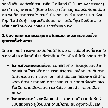
รองรับฟัน ผลลัพธ์ที่ตามมาคือ “เหงือกร่น” (Gum Recession)
และ “กระดูกละลาย” (Bone Loss) เมื่อกระดูกรองรับฟันลดน้อย
ลง ฟันก็จะขาดการยึดเกาะที่แข็งแรง และเริ่มมีอาการโยก ซึ่งใน
ที่สุดก็จะนำไปสู่การสูญเสียฟันอย่างถาวรในที่สุด ซึ่งเป็นความ
เสียหายที่รักษาได้ยากและมีค่าใช้จ่ายสูงมาก
2. ป้องกันผลกระทบต่อสุขภาพโดยรวม: เหงือกคือดัชนีชี้วัด
สุขภาพทั้งร่างกาย
วิทยาศาสตร์การแพทย์สมัยใหม่ได้ค้นพบความเชื่อมโยงที่น่าตกใจ
ระหว่างโรคเหงือกกับโรคเรื้อรังอื่นๆ ที่ดูเหมือนไม่เกี่ยวข้อง ดังนี้:
โรคหัวใจและหลอดเลือด:
แบคทีเรียที่อาศัยอยู่ในช่องปาก
ของผู้ป่วยโรคเหงือกสามารถเข้าสู่กระแสเลือดและเดินทาง
ไปยังส่วนต่างๆ ของร่างกายได้ เมื่อแบคทีเรียเหล่านี้ไปถึง
หัวใจ ก็สามารถก่อให้เกิดการอักเสบในหลอดเลือดหัวใจได้
ซึ่งเพิ่มความเสี่ยงของภาวะหัวใจวายและโรคหลอดเลือด
สมอง
โรคเบาหวาน:
โรคเหงือกและโรคเบาหวานมีความสัมพันธ์
แบบสองทาง ผู้ป่วยเบาหวานมีความเสี่ยงสูงที่จะเป็นโรค