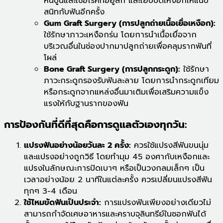
หินปูนและเชื้อโรคที่อยู่ลึก และเย็บปิดเหงือกให้แนบ
สนิทกับฟันอีกครั้ง
Gum Graft Surgery (การปลูกถ่ายเนื้อเยื่อเหงือก):
ใช้รักษาภาวะเหงือกร่น โดยการนำเนื้อเยื่อจาก
บริเวณอื่นในช่องปากมาปลูกถ่ายเพื่อคลุมรากฟันที่
โผล่
Bone Graft Surgery (การปลูกกระดูก):
ใช้รักษา
ภาวะกระดูกรองรับฟันละลาย โดยการนำกระดูกเทียม
หรือกระดูกจากแหล่งอื่นมาเติมเพื่อเสริมความแข็ง
แรงให้กับฐานรากของฟัน
การป้องกันที่ดีที่สุดคือการดูแลตัวเองทุกวัน:
แปรงฟันอย่างน้อยวันละ 2 ครั้ง:
ควรใช้แปรงสีฟันขนนุ่ม
และแปรงอย่างถูกวิธี โดยทำมุม 45 องศากับเหงือกและ
แปรงในลักษณะการปัดเบาๆ หรือเป็นวงกลมเล็กๆ เป็น
เวลาอย่างน้อย 2 นาทีในแต่ละครั้ง ควรเปลี่ยนแปรงสีฟัน
ทุกๆ 3-4 เดือน
ใช้ไหมขัดฟันเป็นประจำ:
การแปรงฟันเพียงอย่างเดียวไม่
สามารถกำจัดเศษอาหารและคราบจุลินทรีย์ในซอกฟันได้