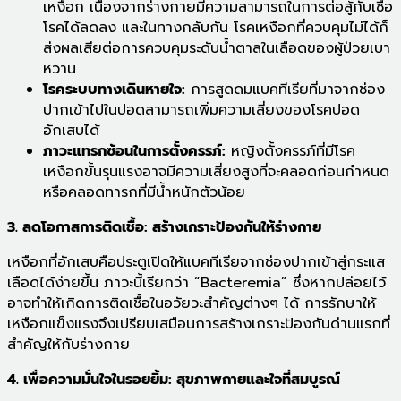
เหงือก เนื่องจากร่างกายมีความสามารถในการต่อสู้กับเชื้อ
โรคได้ลดลง และในทางกลับกัน โรคเหงือกที่ควบคุมไม่ได้ก็
ส่งผลเสียต่อการควบคุมระดับน้ำตาลในเลือดของผู้ป่วยเบา
หวาน
โรคระบบทางเดินหายใจ:
การสูดดมแบคทีเรียที่มาจากช่อง
ปากเข้าไปในปอดสามารถเพิ่มความเสี่ยงของโรคปอด
อักเสบได้
ภาวะแทรกซ้อนในการตั้งครรภ์:
หญิงตั้งครรภ์ที่มีโรค
เหงือกขั้นรุนแรงอาจมีความเสี่ยงสูงที่จะคลอดก่อนกำหนด
หรือคลอดทารกที่มีน้ำหนักตัวน้อย
3. ลดโอกาสการติดเชื้อ: สร้างเกราะป้องกันให้ร่างกาย
เหงือกที่อักเสบคือประตูเปิดให้แบคทีเรียจากช่องปากเข้าสู่กระแส
เลือดได้ง่ายขึ้น ภาวะนี้เรียกว่า “Bacteremia” ซึ่งหากปล่อยไว้
อาจทำให้เกิดการติดเชื้อในอวัยวะสำคัญต่างๆ ได้ การรักษาให้
เหงือกแข็งแรงจึงเปรียบเสมือนการสร้างเกราะป้องกันด่านแรกที่
สำคัญให้กับร่างกาย
4. เพื่อความมั่นใจในรอยยิ้ม: สุขภาพกายและใจที่สมบูรณ์