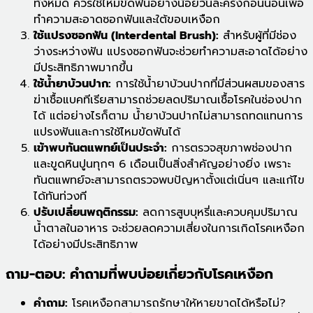
ทั้งหมด ควรใช้ไหมขัดฟันอย่างน้อยวันละครั้งก่อนนอนเพื่อ
ทำความสะอาดซอกฟันและใต้ขอบเหงือก
ใช้แปรงซอกฟัน (Interdental Brush):
สำหรับผู้ที่มีช่อง
ว่างระหว่างฟัน แปรงซอกฟันจะช่วยทำความสะอาดได้อย่าง
มีประสิทธิภาพมากขึ้น
ใช้น้ำยาบ้วนปาก:
การใช้น้ำยาบ้วนปากที่มีส่วนผสมของสาร
ฆ่าเชื้อแบคทีเรียสามารถช่วยลดปริมาณเชื้อโรคในช่องปาก
ได้ แต่อย่างไรก็ตาม น้ำยาบ้วนปากไม่สามารถทดแทนการ
แปรงฟันและการใช้ไหมขัดฟันได้
เข้าพบทันตแพทย์เป็นประจำ:
การตรวจสุขภาพช่องปาก
และขูดหินปูนทุกๆ 6 เดือนเป็นสิ่งสำคัญอย่างยิ่ง เพราะ
ทันตแพทย์จะสามารถตรวจพบปัญหาตั้งแต่เนิ่นๆ และแก้ไข
ได้ทันท่วงที
ปรับเปลี่ยนพฤติกรรม:
ลดการสูบบุหรี่และควบคุมปริมาณ
น้ำตาลในอาหาร จะช่วยลดความเสี่ยงในการเกิดโรคเหงือก
ได้อย่างมีประสิทธิภาพ
ถาม-ตอบ: คำถามที่พบบ่อยเกี่ยวกับโรคเหงือก
คำถาม:
โรคเหงือกสามารถรักษาให้หายขาดได้หรือไม่?