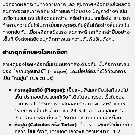
นอกจากผลกระทบทางกายภาพแล้ว สุขภาพเหงือกยังส่งผลต่อ
สุขภาพจิตและภาพลักษณ์ภายนอกโดยตรง ปัญหาต่างๆ เช่น
เหงือกบวมแดง มีเลือดออกง่าย หรือมีกลิ่นปากเรื้อรัง สามารถ
ทำลายความมั่นใจในการยิ้มและพูดคุยกับผู้อื่นได้อย่างสิ้นเชิง ใน
ทางกลับกัน เมื่อเหงือกแข็งแรง สุขภาพดี เราก็จะกล้ายิ้มอย่าง
เต็มที่ ซึ่งส่งผลดีต่อบุคลิกภาพและความสัมพันธ์ในสังคม
สาเหตุหลักของโรคเหงือก
สาเหตุของโรคเหงือกนั้นเริ่มต้นจากสิ่งเดียวกัน นั่นคือการสะสม
ของ “คราบจุลินทรีย์” (Plaque) และเมื่อปล่อยทิ้งไว้ก็จะกลาย
เป็น “หินปูน” (Calculus)
คราบจุลินทรีย์ (Plaque):
เป็นแผ่นฟิล์มเหนียวใสที่มองไม่
เห็น ประกอบด้วยแบคทีเรียที่เติบโตอย่างรวดเร็วในช่อง
ปาก หากไม่ได้รับการกำจัดออกด้วยการแปรงฟันและใช้
ไหมขัดฟันเป็นประจำภายใน 24 ชั่วโมง คราบจุลินทรีย์จะ
เริ่มสร้างสารพิษที่กระตุ้นให้เกิดการอักเสบของเหงือก
หินปูน (Calculus หรือ Tartar):
คือคราบจุลินทรีย์ที่แข็งตัว
กลายเป็นแร่ธาตุ โดยปกติแล้วจะใช้เวลาประมาณ 1-2