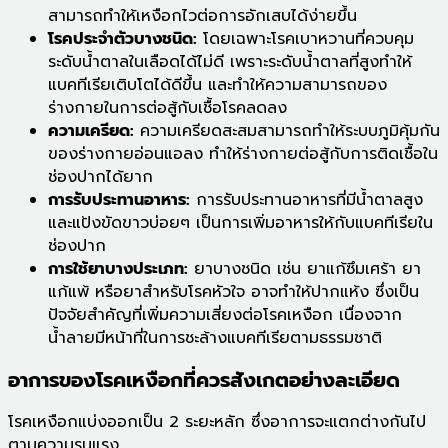
สามารถทำให้เหงือกไวต่อการอักเสบได้ง่ายขึ้น
โรคประจำตัวบางชนิด:
โดยเฉพาะโรคเบาหวานที่ควบคุม
ระดับน้ำตาลในเลือดได้ไม่ดี เพราะระดับน้ำตาลที่สูงทำให้
แบคทีเรียเติบโตได้ดีขึ้น และทำให้ความสามารถของ
ร่างกายในการต่อสู้กับเชื้อโรคลดลง
ความเครียด:
ความเครียดสะสมสามารถทำให้ระบบภูมิคุ้มกัน
ของร่างกายอ่อนแอลง ทำให้ร่างกายต่อสู้กับการติดเชื้อใน
ช่องปากได้ยาก
การรับประทานอาหาร:
การรับประทานอาหารที่มีน้ำตาลสูง
และแป้งขัดขาวบ่อยๆ เป็นการเพิ่มอาหารให้กับแบคทีเรียใน
ช่องปาก
การใช้ยาบางประเภท:
ยาบางชนิด เช่น ยาแก้ซึมเศร้า ยา
แก้แพ้ หรือยาสำหรับโรคหัวใจ อาจทำให้ปากแห้ง ซึ่งเป็น
ปัจจัยสำคัญที่เพิ่มความเสี่ยงต่อโรคเหงือก เนื่องจาก
น้ำลายมีหน้าที่ในการชะล้างแบคทีเรียตามธรรมชาติ
อาการของโรคเหงือกที่ควรสังเกตอย่างละเอียด
โรคเหงือกแบ่งออกเป็น 2 ระยะหลัก ซึ่งอาการจะแตกต่างกันไป
ตามความรุนแรง