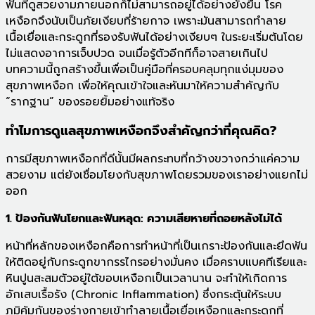
ฟันที่ดูสวยงามภายนอกก็ไม่สามารถอยู่ได้อย่างยั่งยืน โรค
เหงือกจึงนับเป็นภัยเงียบที่ร้ายกาจ เพราะมันสามารถทำลาย
เนื้อเยื่อและกระดูกที่รองรับฟันได้อย่างเงียบๆ ในระยะเริ่มต้นโดย
ไม่แสดงอาการเจ็บปวด จนเมื่อรู้ตัวอีกทีก็อาจสายเกินไป
บทความนี้ถูกสร้างขึ้นเพื่อเป็นคู่มือที่ครอบคลุมทุกแง่มุมของ
สุขภาพเหงือก เพื่อให้คุณเข้าใจและหันมาให้ความสำคัญกับ
“รากฐาน” ของรอยยิ้มอย่างแท้จริง
ทำไมการดูแลสุขภาพเหงือกจึงสำคัญกว่าที่คุณคิด?
การมีสุขภาพเหงือกที่ดีนั้นมีผลกระทบที่กว้างขวางกว่าแค่ความ
สวยงาม แต่ยังเชื่อมโยงกับสุขภาพโดยรวมของเราอย่างแยกไม่
ออก
1. ป้องกันฟันโยกและฟันหลุด: ความเสียหายที่ถอยหลังไม่ได้
หน้าที่หลักของเหงือกคือการทำหน้าที่เป็นเกราะป้องกันและยึดฟัน
ให้ติดอยู่กับกระดูกขากรรไกรอย่างมั่นคง เมื่อคราบแบคทีเรียและ
หินปูนสะสมตัวอยู่ใต้ขอบเหงือกเป็นเวลานาน จะทำให้เกิดการ
อักเสบเรื้อรัง (Chronic Inflammation) ซึ่งกระตุ้นให้ระบบ
ภูมิคุ้มกันของร่างกายเข้าทำลายเนื้อเยื่อเหงือกและกระดูกที่