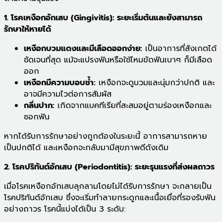
1. โรคเหงือกอักเสบ (Gingivitis): ระยะเริ่มต้นและยังสามารถ
รักษาให้หายได้
เหงือกบวมแดงและมีเลือดออกง่าย:
เป็นอาการที่สังเกตได้
ชัดเจนที่สุด แม้จะแปรงฟันหรือใช้ไหมขัดฟันเบาๆ ก็มีเลือด
ออก
เหงือกมีความบอบช้ำ:
เหงือกจะดูบวมและนุ่มกว่าปกติ และ
อาจมีความไวต่อการสัมผัส
กลิ่นปาก:
เกิดจากแบคทีเรียที่สะสมอยู่ตามร่องเหงือกและ
ซอกฟัน
หากได้รับการรักษาอย่างถูกต้องในระยะนี้ อาการสามารถหาย
เป็นปกติได้ และเหงือกจะกลับมามีสุขภาพดีดังเดิม
2. โรคปริทันต์อักเสบ (Periodontitis): ระยะรุนแรงที่ส่งผลถาวร
เมื่อโรคเหงือกอักเสบลุกลามโดยไม่ได้รับการรักษา จะกลายเป็น
โรคปริทันต์อักเสบ ซึ่งจะเริ่มทำลายกระดูกและเนื้อเยื่อที่รองรับฟัน
อย่างถาวร โรคนี้แบ่งได้เป็น 3 ระดับ: