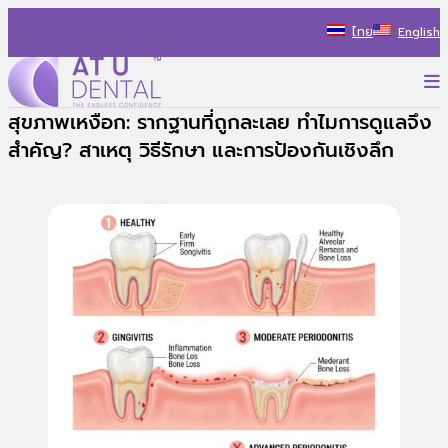
Skip
ไทย
English
to
content
P
AT U Dental Co.Ltd
สร้างประสบการณ์ใหม่ ไปกับรถทันตกรรม พร้อมแนะนำแนวทางรักษ
สุขภาพเหงือก: รากฐานที่ถูกละเลย ทำไมการดูแลจึง
สำคัญ? สาเหตุ วิธีรักษา และการป้องกันเชิงลึก