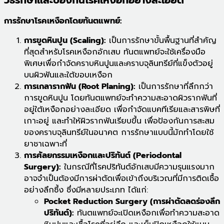
วิธีรักษาและป้องกันโรคเหงือกอย่างละเอียด
การรักษาโรคเหงือกโดยทันตแพทย์:
การขูดหินปูน (Scaling):
เป็นการรักษาขั้นพื้นฐานที่สำคัญ
ที่สุดสำหรับโรคเหงือกอักเสบ ทันตแพทย์จะใช้เครื่องมือ
พิเศษเพื่อกำจัดคราบหินปูนและคราบจุลินทรีย์ที่แข็งตัวอยู่
บนผิวฟันและใต้ขอบเหงือก
การเกลารากฟัน (Root Planing):
เป็นการรักษาที่ลึกกว่า
การขูดหินปูน โดยทันตแพทย์จะทำความสะอาดผิวรากฟันที่
อยู่ใต้เหงือกอย่างละเอียด เพื่อกำจัดแบคทีเรียและสารพิษที่
เกาะอยู่ และทำให้ผิวรากฟันเรียบขึ้น เพื่อป้องกันการสะสม
ของคราบจุลินทรีย์ในอนาคต การรักษาแบบนี้มักทำโดยใช้
ยาชาเฉพาะที่
การศัลยกรรมเหงือกและปริทันต์ (Periodontal
Surgery):
ในกรณีที่โรคปริทันต์อักเสบมีความรุนแรงมาก
อาจจำเป็นต้องมีการผ่าตัดเพื่อเข้าถึงบริเวณที่มีการติดเชื้อ
อย่างลึกซึ้ง ซึ่งมีหลายประเภท ได้แก่:
Pocket Reduction Surgery (การผ่าตัดลดร่องลึก
ปริทันต์):
ทันตแพทย์จะเปิดเหงือกเพื่อทำความสะอาด