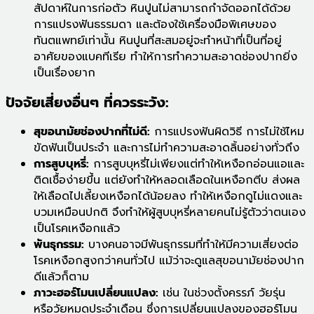
สัปดาห์ในการก่อตัว หินปูนไม่สามารถกำจัดออกได้ด้วย
การแปรงฟันธรรมดา และต้องใช้เครื่องมือพิเศษของ
ทันตแพทย์เท่านั้น หินปูนที่สะสมอยู่จะทำหน้าที่เป็นที่อยู่
อาศัยของแบคทีเรีย ทำให้การทำความสะอาดช่องปากยิ่ง
เป็นเรื่องยาก
ปัจจัยเสี่ยงอื่นๆ ที่ควรระวัง:
สุขอนามัยช่องปากที่ไม่ดี:
การแปรงฟันผิดวิธี การไม่ใช้ไหม
ขัดฟันเป็นประจำ และการไม่ทำความสะอาดลิ้นอย่างทั่วถึง
การสูบบุหรี่:
การสูบบุหรี่ไม่เพียงแต่ทำให้เหงือกอ่อนแอและ
ติดเชื้อง่ายขึ้น แต่ยังทำให้หลอดเลือดในเหงือกตีบ ส่งผล
ให้เลือดไปเลี้ยงเหงือกได้น้อยลง ทำให้เหงือกดูไม่แดงและ
บวมเหมือนปกติ จึงทำให้ผู้สูบบุหรี่หลายคนไม่รู้ตัวว่าตนเอง
เป็นโรคเหงือกแล้ว
พันธุกรรม:
บางคนอาจมีพันธุกรรมที่ทำให้มีความเสี่ยงต่อ
โรคเหงือกสูงกว่าคนทั่วไป แม้ว่าจะดูแลสุขอนามัยช่องปาก
ดีแล้วก็ตาม
ภาวะฮอร์โมนเปลี่ยนแปลง:
เช่น ในช่วงตั้งครรภ์ วัยรุ่น
หรือวัยหมดประจำเดือน ซึ่งการเปลี่ยนแปลงของฮอร์โมน