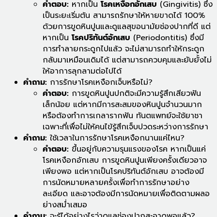
คำตอบ:
หากเป็น
โรคเหงือกอักเสบ
(Gingivitis) ซึ่ง
เป็นระยะเริ่มต้น สามารถรักษาให้หายขาดได้ 100%
ด้วยการขูดหินปูนและดูแลสุขอนามัยช่องปากที่ดี แต่
หากเป็น
โรคปริทันต์อักเสบ
(Periodontitis) ซึ่งมี
การทำลายกระดูกไปแล้ว จะไม่สามารถทำให้กระดูก
กลับมาเหมือนเดิมได้ แต่สามารถควบคุมและยับยั้งไม่
ให้อาการลุกลามต่อไปได้
คำถาม:
การรักษาโรคเหงือกเจ็บหรือไม่?
คำตอบ:
การขูดหินปูนปกติจะมีความรู้สึกเสียวฟัน
เล็กน้อย แต่หากมีการสะสมของหินปูนจำนวนมาก
หรือต้องทำการเกลารากฟัน ทันตแพทย์จะใช้ยาชา
เฉพาะที่เพื่อไม่ให้คนไข้รู้สึกเจ็บปวดระหว่างการรักษา
คำถาม:
ใช้เวลาในการรักษาโรคเหงือกนานแค่ไหน?
คำตอบ:
ขึ้นอยู่กับความรุนแรงของโรค หากเป็นแค่
โรคเหงือกอักเสบ การขูดหินปูนเพียงครั้งเดียวอาจ
เพียงพอ แต่หากเป็นโรคปริทันต์อักเสบ อาจต้องมี
การนัดหมายหลายครั้งเพื่อทำการรักษาอย่าง
ละเอียด และอาจต้องมีการนัดหมายเพื่อติดตามผลอ
ย่างสม่ำเสมอ
คำถาม:
จะรู้ได้อย่างไรว่าดูแลช่องปากสะอาดพอแล้ว?