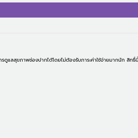
าสุขภาพฟันที่ดี
รดูแลสุขภาพช่องปากได้โดยไม่ต้องรับภาระค่าใช้จ่ายมากนัก สิทธิ์น