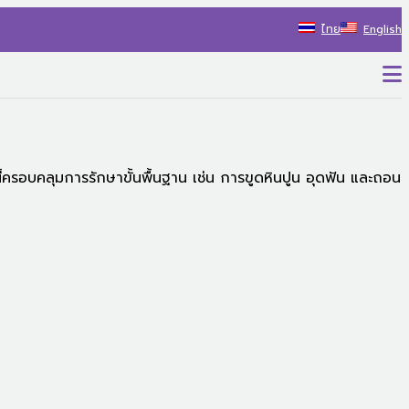
ไทย
English
P
ี้ครอบคลุมการรักษาขั้นพื้นฐาน เช่น การขูดหินปูน อุดฟัน และถอน