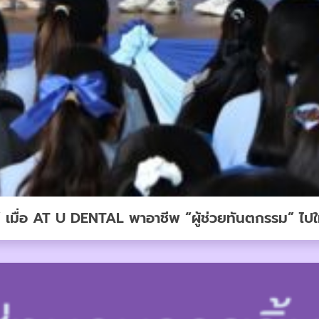
์” เมื่อ AT U DENTAL พาอาชีพ “ผู้ช่วยทันตกรรม” ไปให้