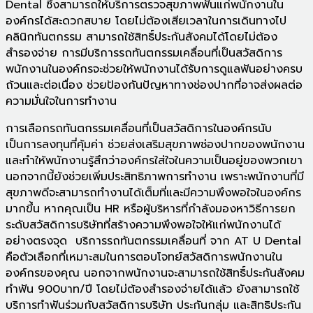
Dental ซึ่งสามารถให้บริการตรวจสุขภาพฟันแก่พนักงานใน
องค์กรได้สะดวกสบาย โดยไม่ต้องเสียเวลาในการเดินทางไป
คลินิกทันตกรรม สามารถใช้สิทธิ์ประกันสังคมได้โดยไม่ต้อง
สำรองจ่าย การมีบริการรถทันตกรรมเคลื่อนที่เป็นสวัสดิการ
พนักงานในองค์กรจะช่วยให้พนักงานได้รับการดูแลฟันอย่างครบ
ถ้วนและต่อเนื่อง ช่วยป้องกันปัญหาทางช่องปากที่อาจส่งผลต่อ
ความมั่นใจในการทำงาน
การเลือกรถทันตกรรมเคลื่อนที่เป็นสวัสดิการในองค์กรนับ
เป็นการลงทุนที่คุ้มค่า ช่วยส่งเสริมสุขภาพช่องปากของพนักงาน
และทำให้พนักงานรู้สึกว่าองค์กรใส่ใจในความเป็นอยู่ของพวกเขา
นอกจากนี้ยังช่วยเพิ่มประสิทธิภาพการทำงาน เพราะพนักงานที่มี
สุขภาพดีจะสามารถทำงานได้เต็มที่และมีความพึงพอใจในองค์กร
มากขึ้น หากคุณเป็น HR หรือผู้บริหารที่กำลังมองหาวิธีการยก
ระดับสวัสดิการบริษัทที่สร้างความพึงพอใจให้แก่พนักงานได้
อย่างตรงจุด บริการรถทันตกรรมเคลื่อนที่ จาก AT U Dental
คือตัวเลือกที่เหมาะสมในการตอบโจทย์สวัสดิการพนักงานใน
องค์กรของคุณ นอกจากพนักงานจะสามารถใช้สิทธิ์ประกันสังคม
ทำฟัน 900บาท/ปี โดยไม่ต้องสำรองจ่ายได้แล้ว ยังสามารถใช้
บริการทำฟันร่วมกับสวัสดิการบริษัท ประกันกลุ่ม และสิทธิประกัน