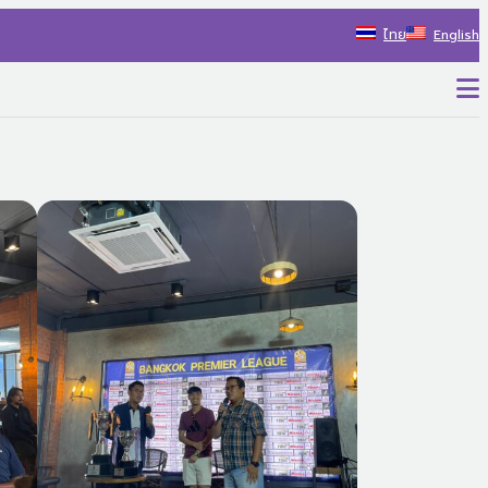
ไทย
English
P