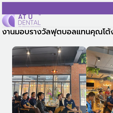
Skip
to
content
งานมอบรางวัลฟุตบอลแทนคุณโต้
AT U Dental Co.Ltd
สร้างประสบการณ์ใหม่ ไปกับรถทันตกรรม พร้อมแนะนำแนวทางรักษ