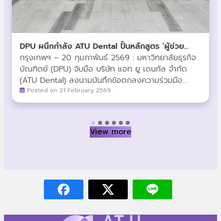
DPU ผนึกกำลัง ATU Dental ปั้นหลักสูตร ‘ผู้ช่วย
ทันตแพทย์’ ยกระดับวิชาชีพสายสุขภาพ สู่รายได้ที่
กรุงเทพฯ – 20 กุมภาพันธ์ 2569 : มหาวิทยาลัยธุรกิจ
มั่นคง
บัณฑิตย์ (DPU) จับมือ บริษัท แอท ยู เดนทัล จำกัด
(ATU Dental) ลงนามบันทึกข้อตกลงความร่วมมือ
(MoU) พัฒนาหลักสูตร “ผู้ช่วยทันตแพทย์” (Dental
Posted on 21 February 2569
Assistant) ระยะสั้น 6 เดือน มุ่งสร้างเส้นทางอาชีพใหม่
ที่ตอบโจทย์ตลาดแรงงาน พร้อมผลักดันบุคลากรสู่
มาตรฐานระดับสากลเปิดทางลัดสู่สายอาชีพสาธารณสุข
View more
ในการลงนามครั้งนี้ ผศ.ดร.ศิริเดช คำสุพรหม รอง
อธิการบดีสายงานความร่วมมือเชิงกลยุทธ์ มหาวิทยาลัย
ธุรกิจบัณฑิตย์ และ คุณธัชวีร์ สุวรรณปัญญา ประธาน
เจ้าหน้าที่บริหาร บริษัท แอท ยู เดนทัล จำกัด ได้ร่วมกัน
เปิดวิสัยทัศน์ในการสร้างเครือข่ายทางการศึกษา โดย
หลักสูตรนี้ออกแบบมาเพื่อรองรับกลุ่มนักเรียนที่จบการ
ศึกษาในระดับ GED, IGCSE, ประกาศนียบัตร หรือ
อนุปริญญา ให้สามารถเข้าสู่โปรแกรมการเรียนการสอน